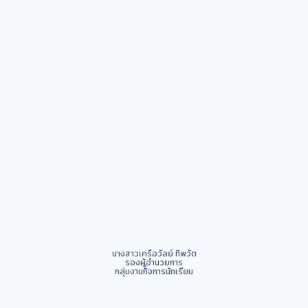
นางสาวเครือวัลย์ ทิพวัต
รองผู้อำนวยการ
กลุ่มงานกิจการนักเรียน